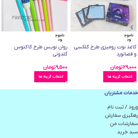
ناموج
ناموج
ود
ود
کاغذ نوت رومیزی طرح گلکسی
روان نویس طرح کاکتوس
و فضانورد
گلدونی
29,000
تومان
9,500
تومان
انتخاب گزینه ها
انتخاب گزینه ها
خدمات مشتریان
ورود / ثبت نام
رهگیری سفارش
سفارشات من
سبد خرید