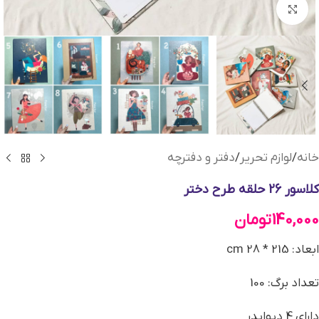
بزرگنمایی تصویر
خانه
/
لوازم تحریر
/
دفتر و دفترچه
کلاسور 26 حلقه طرح دختر
140,000
تومان
ابعاد: 215 * 28 cm
تعداد برگ: 100
دارای 4 دیوایدر