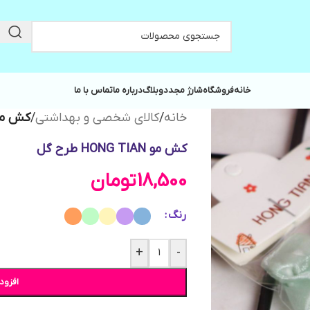
خانه
فروشگاه
شارژ مجدد
وبلاگ
درباره ما
تماس با ما
خانه
/
کالای شخصی و بهداشتی
/
کش مو HONG TIAN ط
کش مو HONG TIAN طرح گل
18,500
تومان
رنگ
+
-
افزود