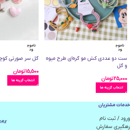
ناموج
ناموج
ود
ود
ست دو عددی کش مو گره‌‌ای طرح میوه
گل سر صورتی کو
و گل
15,500
تومان
25,000
تومان
انتخاب گزینه ها
انتخاب گزینه ها
خدمات مشتریان
ورود / ثبت نام
رهگیری سفارش