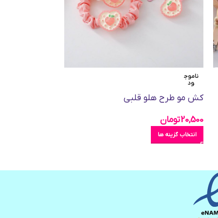
ناموج
ناموج
ود
ود
کش مو طرح هلو قلبی
اتومو مسافرتی طرح 
20,500
تومان
69,000
تومان
انتخاب گزینه ها
انتخاب گزینه ها