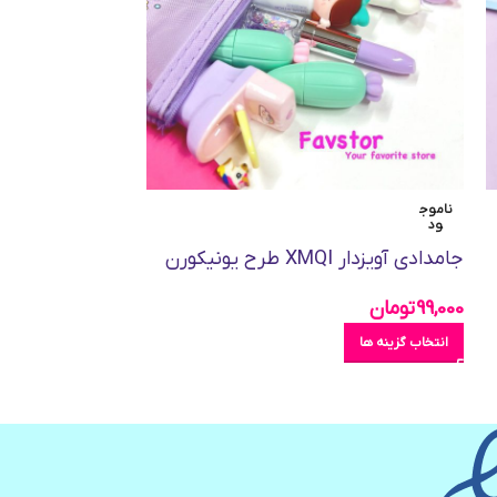
ناموج
ناموج
ود
ود
جامدادی آویزدار XMQI طرح یونیکورن
بخور سرد و پرژ
99,000
تومان
375,000
تومان
انتخاب گزینه ها
انتخاب گزینه ها