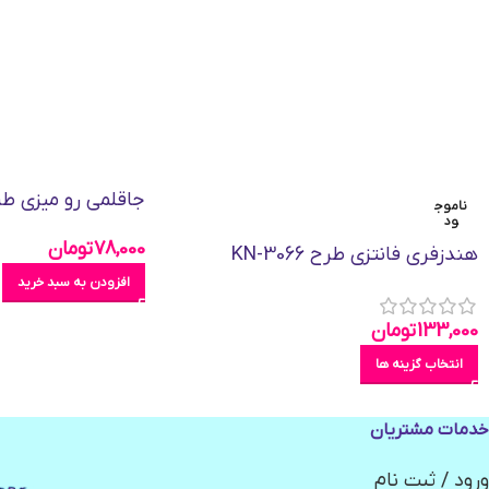
جاقلمی رو میزی ط
ناموج
ود
78,000
تومان
هندزفری فانتزی طرح KN-3066
افزودن به سبد خرید
133,000
تومان
انتخاب گزینه ها
خدمات مشتریان
ورود / ثبت نام