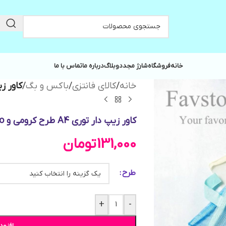
خانه
فروشگاه
شارژ مجدد
وبلاگ
درباره ما
تماس با ما
خانه
/
کالای فانتزی
/
باکس و بگ
/
کاور زیپ دار 
کاور زیپ دار توری A4 طرح کرومی و Sanrio
131,000
تومان
طرح
+
-
افزود