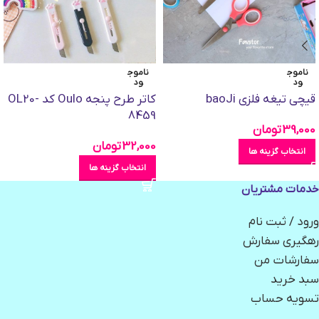
ناموج
ناموج
ود
ود
قیچی تیغه فلزی baoJi
کاتر طرح پنجه Oulo کد OL20-
8459
39,000
تومان
32,000
تومان
انتخاب گزینه ها
انتخاب گزینه ها
خدمات مشتریان
ورود / ثبت نام
رهگیری سفارش
سفارشات من
سبد خرید
تسویه حساب