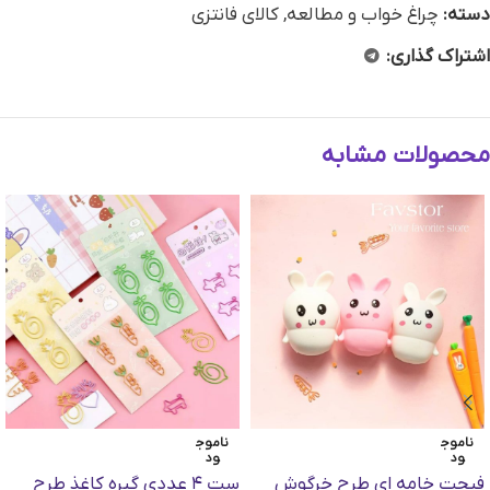
دسته:
چراغ خواب و مطالعه
,
کالای فانتزی
اشتراک گذاری:
محصولات مشابه
ناموج
ناموج
ود
ود
فیجت خامه ای طرح خرگوش
ست ۴ عددی گیره کاغذ طرح