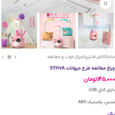
بزرگنمایی تصویر
خانه
/
کالای فانتزی
/
چراغ خواب و مطالعه
چراغ مطالعه طرح حیوانات SY617A
145,000
تومان
دارای کابل USB
جنس: پلاستیک ABS
رنگ