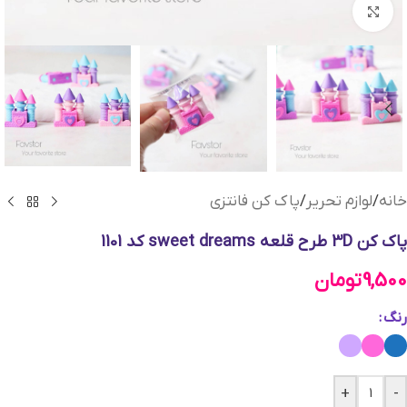
بزرگنمایی تصویر
خانه
/
لوازم تحریر
/
پاک کن فانتزی
پاک کن 3D طرح قلعه sweet dreams کد 1101
9,500
تومان
رنگ
+
-