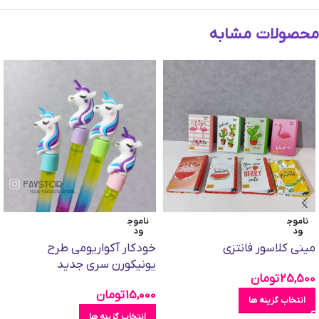
محصولات مشابه
ناموج
ناموج
ود
ود
مینی کلاسور فانتزی
خودکار آکواریومی طرح
یونیکورن سری جدید
25,500
تومان
15,000
تومان
انتخاب گزینه ها
انتخاب گزینه ها