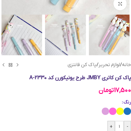
بزرگنمایی تصویر
خانه
/
لوازم تحریر
/
پاک کن فانتزی
پاک کن کاتری JMBY طرح یونیکورن کد A-2330
17,500
تومان
رنگ
+
-