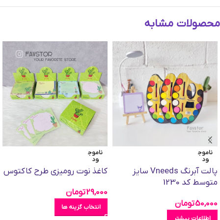
محصولات مشابه
ناموج
ناموج
ود
ود
پالت آبرنگ Vneeds سایز
کاغذ نوت رومیزی طرح کاکتوس
متوسط کد 1230
29,000
تومان
50,000
تومان
انتخاب گزینه ها
اطلاعات بیشتر