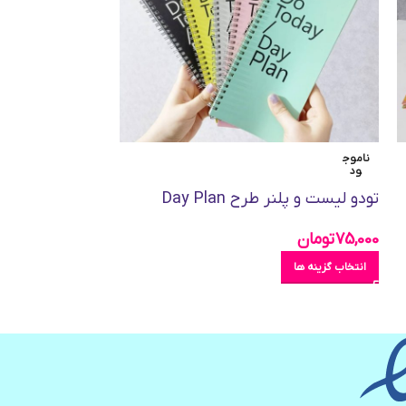
ناموج
ناموج
ود
ود
تودو لیست و پلنر طرح Day Plan
دفتر طرح BE POSITIVE
75,000
تومان
45,500
تومان
انتخاب گزینه ها
انتخاب گزینه ها