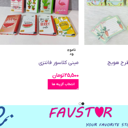
ناموج
ود
طرح هویج
مینی کلاسور فانتزی
25,500
تومان
انتخاب گزینه ها