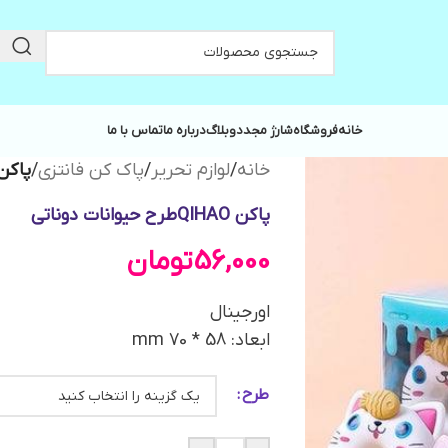
خانه
فروشگاه
شارژ مجدد
وبلاگ
درباره ما
تماس با ما
خانه
/
لوازم تحریر
/
پاک کن فانتزی
/
پاکن QIHAOطرح حیوانات 
پاکن QIHAOطرح حیوانات دوناتی
56,000
تومان
اورجینال
ابعاد: 58 * 70 mm
طرح