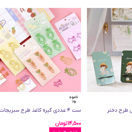
ناموج
ود
ل طرح دختر
ست ۴ عددی گیره کاغذ طرح سبزیجات
14,500
تومان