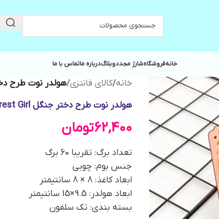
خانه
فروشگاه
شارژ مجدد
وبلاگ
درباره ما
تماس با ما
خانه
/
کالای فانتزی
/
هولدر نوت طرح دختر جنگل
هولدر نوت طرح دختر جنگل Forest Girl
62,400
تومان
تعداد برگ: تقریبا 60 برگ
جنس بوم: چوبی
ابعاد کاغذ: 8 × 8 سانتیمتر
ابعاد هولدر: 9.5×15 سانتیمتر
بسته بندی: تک سلفون