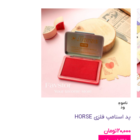
ناموج
ناموج
ود
ود
پد استامپ فلزی HORSE
ست 70عدد
انگلیسی و اعداد
20,000
تومان
270,000
تومان