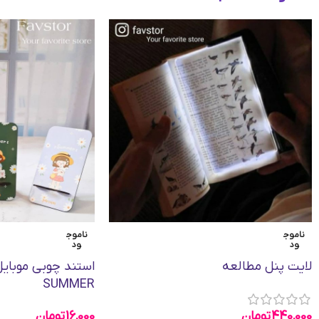
ناموج
ناموج
ود
ود
لایت پنل مطالعه
استند چوبی موبای
SUMMER
440,000
تومان
16,000
تومان