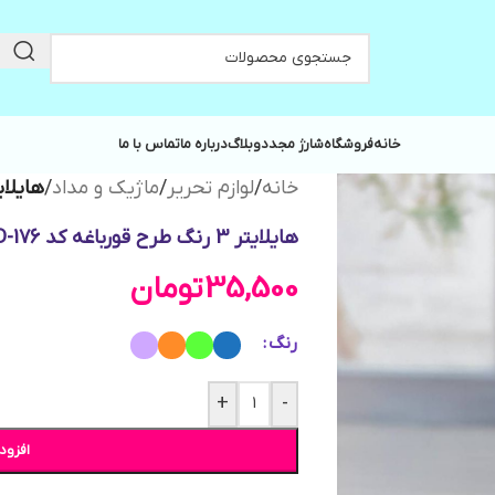
خانه
فروشگاه
شارژ مجدد
وبلاگ
درباره ما
تماس با ما
خانه
/
لوازم تحریر
/
ماژیک و مداد
/
هایلایتر 3 رنگ طرح قورب
هایلایتر 3 رنگ طرح قورباغه کد MD-176
35,500
تومان
رنگ
+
-
افزود