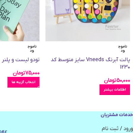
ناموج
ناموج
ود
ود
پالت آبرنگ Vneeds سایز متوسط کد
تودو لیست و پلنر طرح an
1230
75,000
تومان
50,000
تومان
انتخاب گزینه ها
اطلاعات بیشتر
خدمات مشتریان
ورود / ثبت نام