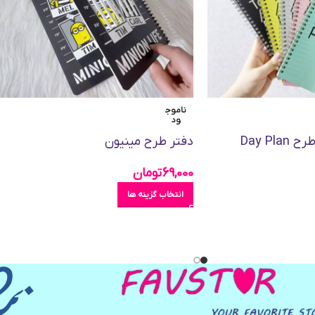
ناموج
ود
Day Pl
دفتر طرح مینیون
69,000
تومان
انتخاب گزینه ها