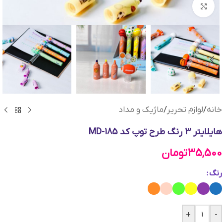
بزرگنمایی تصویر
خانه
/
لوازم تحریر
/
ماژیک و مداد
هایلایتر 3 رنگ طرح توپ کد MD-185
35,500
تومان
رنگ
+
-