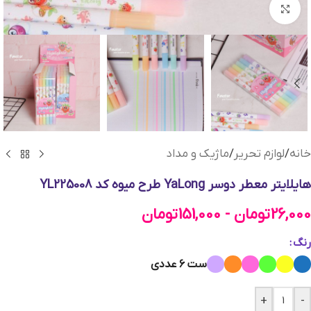
بزرگنمایی تصویر
خانه
/
لوازم تحریر
/
ماژیک و مداد
هایلایتر معطر دوسر YaLong طرح میوه کد YL225008
26,000
تومان
-
151,000
تومان
رنگ
ست ۶ عددی
+
-