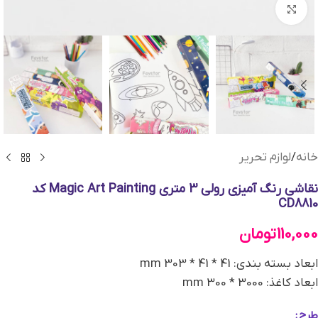
بزرگنمایی تصویر
خانه
/
لوازم تحریر
نقاشی رنگ آمیزی رولی 3 متری Magic Art Painting کد
CD8810
110,000
تومان
ابعاد بسته بندی: 41 * 41 * 303 mm
ابعاد کاغذ: 3000 * 300 mm
طرح