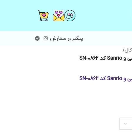
پیگیری سفارش
ال
/
SN-086
SN-086