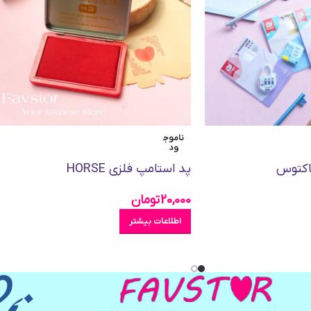
ناموج
ود
اکتوس
پد استامپ فلزی HORSE
20,000
تومان
اطلاعات بیشتر