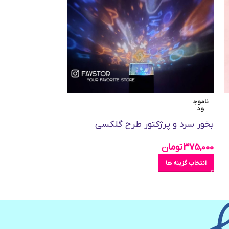
ناموج
ناموج
ود
ود
بخور سرد و پرژکتور طرح گلکسی
ست 70عدد
انگلیسی و اعداد
375,000
تومان
270,000
تومان
انتخاب گزینه ها
انتخاب گزینه ها