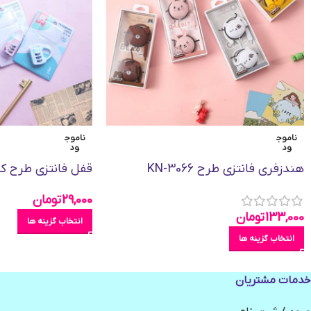
ناموج
ناموج
ود
ود
هندزفری فانتزی طرح KN-3066
قفل فانتزی طرح ک
29,000
تومان
133,000
تومان
انتخاب گزینه ها
انتخاب گزینه ها
خدمات مشتریان