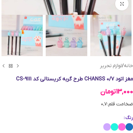
بزرگنمایی تصویر
خانه
/
لوازم تحریر
مغز اتود 0/7 CHANSS طرح گربه کریستالی کد CS-9111
13,000
تومان
ضخامت قلم:0,7
رنگ