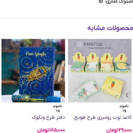
اشتراک گذاری:
محصولات مشابه
ناموج
ناموج
ود
ود
کاغذ نوت رومیزی طرح هویج
دفتر طرح ونگوک
29,000
تومان
185,000
تومان