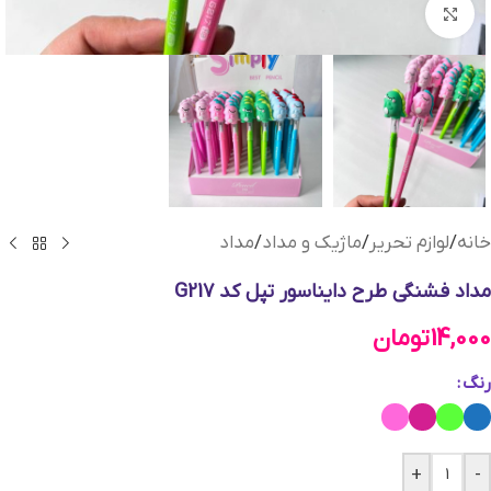
بزرگنمایی تصویر
خانه
/
لوازم تحریر
/
ماژیک و مداد
/
مداد
مداد فشنگی طرح دایناسور تپل کد G217
14,000
تومان
رنگ
+
-