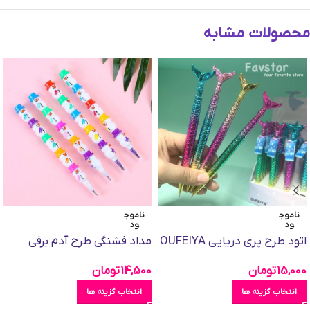
محصولات مشابه
ناموج
ناموج
ود
ود
اتود طرح پری دریایی OUFEIYA
مداد فشنگی طرح آدم برفی
15,000
تومان
14,500
تومان
انتخاب گزینه ها
انتخاب گزینه ها