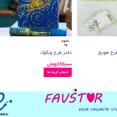
ناموج
ود
طرح هویج
دفتر طرح ونگوک
185,000
تومان
انتخاب گزینه ها