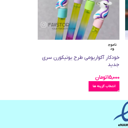
ناموج
ود
بستنی کد QH-8410
خودکار آکواریومی طرح یونیکورن سری
124,000
تومان
جدید
انتخاب گزینه ها
15,000
تومان
انتخاب گزینه ها