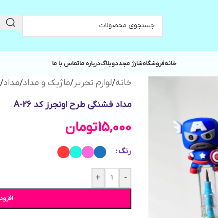
خانه
فروشگاه
شارژ مجدد
وبلاگ
درباره ما
تماس با ما
خانه
/
لوازم تحریر
/
ماژیک و مداد
/
مداد
/
م
مداد فشنگی طرح اونجرز کد A-26
15,000
تومان
رنگ
+
-
افزود