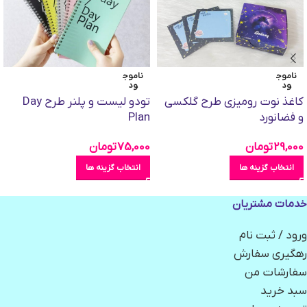
ناموج
ناموج
ود
ود
کاغذ نوت رومیزی طرح گلکسی
تودو لیست و پلنر طرح Day
و فضانورد
Plan
29,000
تومان
75,000
تومان
انتخاب گزینه ها
انتخاب گزینه ها
خدمات مشتریان
ورود / ثبت نام
رهگیری سفارش
سفارشات من
سبد خرید