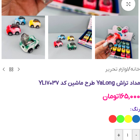
بزرگنمایی تصویر
خانه
/
لوازم تحریر
مداد تراش YaLong طرح ماشین کد YL17037
165,000
تومان
رنگ
+
-