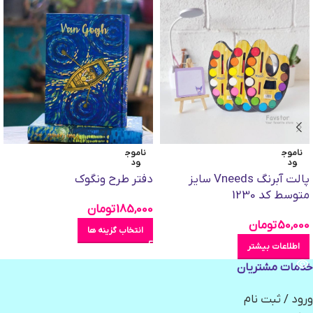
ناموج
ناموج
ود
ود
پالت آبرنگ Vneeds سایز
دفتر طرح ونگوک
متوسط کد 1230
185,000
تومان
50,000
تومان
انتخاب گزینه ها
اطلاعات بیشتر
خدمات مشتریان
ورود / ثبت نام