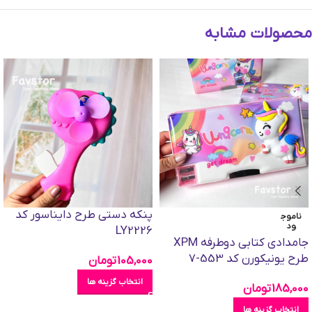
محصولات مشابه
پنکه دستی طرح دایناسور کد
ناموج
ود
LY2226
جامدادی کتابی دوطرفه XPM
طرح یونیکورن کد 553-7
105,000
تومان
انتخاب گزینه ها
185,000
تومان
انتخاب گزینه ها