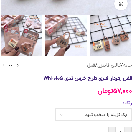
بزرگنمایی تصویر
خانه
/
کالای فانتزی
/
قفل
قفل رمزدار فلزی طرح خرس تدی WN-0105
57,000
تومان
رنگ