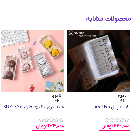
محصولات مشابه
ناموج
ناموج
ود
ود
لایت پنل مطالعه
هندزفری فانتزی طرح KN-3066
440,000
تومان
133,000
تومان