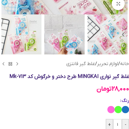
بزرگنمایی تصویر
خانه
/
لوازم تحریر
/
غلط گیر فانتزی
غلط گیر نواری MINGKAI طرح دختر و خرگوش کد Mk-713
28,000
تومان
رنگ
+
-