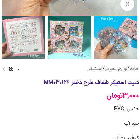
بزرگنمایی تصویر
خانه
/
لوازم تحریر
/
استیکر
شیت استیکر شفاف طرح دختر MM030164
3,000
تومان
جنس: PVC
ضد آب
کیفیت عالی