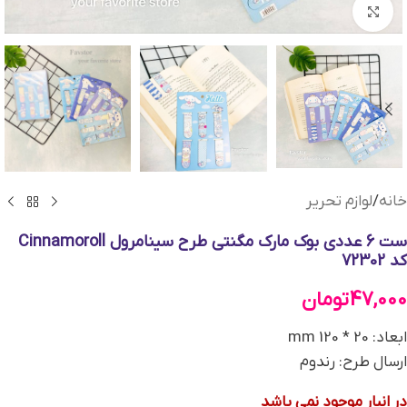
بزرگنمایی تصویر
خانه
/
لوازم تحریر
ست 6 عددی بوک مارک مگنتی طرح سینامرول Cinnamoroll
کد 72302
47,000
تومان
ابعاد: 20 * 120 mm
ارسال طرح: رندوم
در انبار موجود نمی باشد