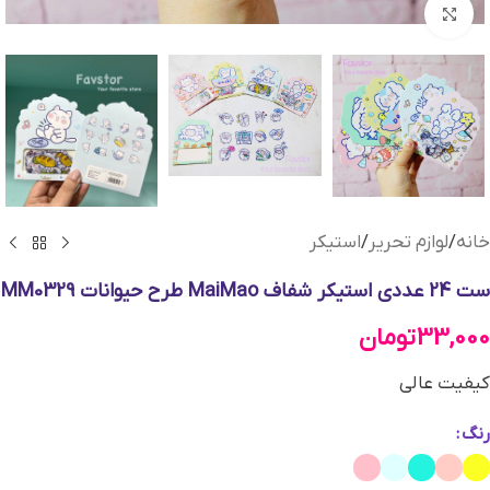
بزرگنمایی تصویر
خانه
/
لوازم تحریر
/
استیکر
ست 24 عددی استیکر شفاف MaiMao طرح حیوانات MM0329
33,000
تومان
کیفیت عالی
رنگ