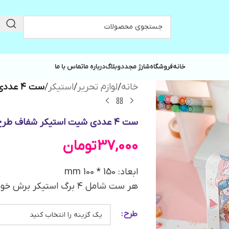
خانه
فروشگاه
شارژ مجدد
وبلاگ
درباره ما
تماس با ما
خانه
/
لوازم تحریر
/
استیکر
/
ست ۴ عددی شیت استیکر شفاف طرح دختر DJ08-2420
ست ۴ عددی شیت استیکر شفاف طرح دختر DJ08-2420
37,000
تومان
ابعاد: 150 * 100 mm
هر ست شامل ۴ برگ استیکر برش خورده‌
طرح