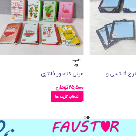
ناموج
ود
طرح گلکسی و
مینی کلاسور فانتزی
25,500
تومان
انتخاب گزینه ها