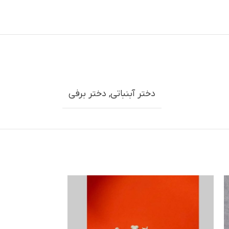
دختر آبنباتی
,
دختر برفی