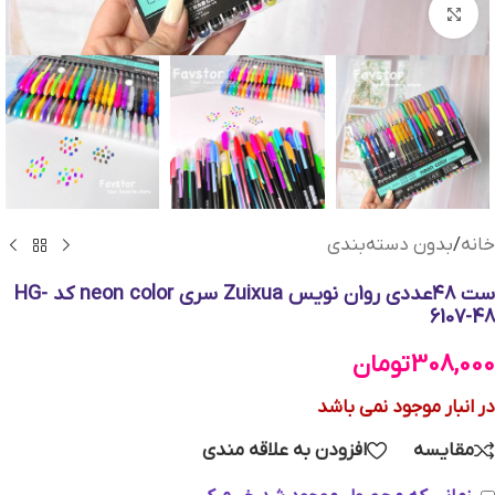
بزرگنمایی تصویر
خانه
/
بدون دسته‌بندی
ست ۴۸عددی رو1ن نویس Zuixua سری neon color کد HG-
6107-48
308,000
تومان
در انبار موجود نمی باشد
مقایسه
افزودن به علاقه مندی