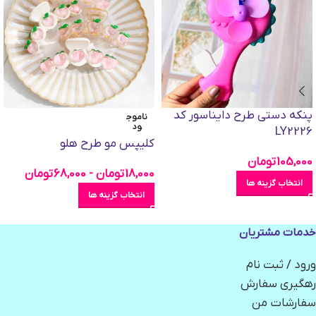
پنکه دستی طرح دایناسور کد
ناموج
ود
LY2226
کلیپس مو طرح هلو
105,000
تومان
18,000
تومان
-
68,000
تومان
انتخاب گزینه ها
انتخاب گزینه ها
خدمات مشتریان
ورود / ثبت نام
رهگیری سفارش
سفارشات من