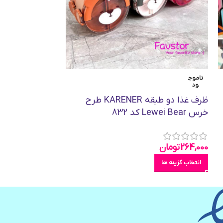
ناموج
ود
ظرف غذا دو طبقه KARENER طرح
خرس Lewei Bear کد 832
264,000
تومان
انتخاب گزینه ها