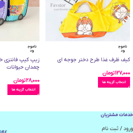
ناموج
ناموج
ود
ود
کیف ظرف غذا طرح دختر جوجه ای
زیپ کیپ فانتزی خو
چمدان حیوانات
127,000
تومان
28,000
تومان
انتخاب گزینه ها
انتخاب گزینه ها
خدمات مشتریان
ورود / ثبت نام