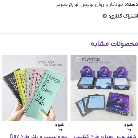
دسته:
خودکار و روان نویس
,
لوازم تحریر
اشتراک گذاری:
محصولات مشابه
ناموج
ناموج
ود
ود
کاغذ نوت رومیزی طرح گلکسی
تودو لیست و پلنر طرح Day