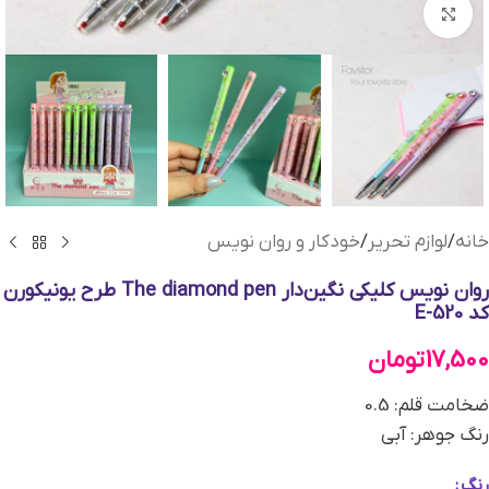
بزرگنمایی تصویر
خانه
/
لوازم تحریر
/
خودکار و روان نویس
روان نویس کلیکی نگین‌دار The diamond pen طرح یونیکورن
کد E-520
17,500
تومان
ضخامت قلم: 0.5
رنگ جوهر: آبی
رنگ