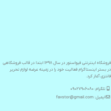
در بستر اینستاگرام فعالیت خود را در زمینه عرضه لوازم تحریر
فانتزی آغاز کرد.
تلگرام: 09027906080
ایمیل: favstor@gmail.com
کلیه حقوق مادی و معنوی این سایت متعلق به فروشگاه اینترنتی
فیواستور می باشد-
طراحی حرفه ای وب سایت
توسط
آراز سیستم