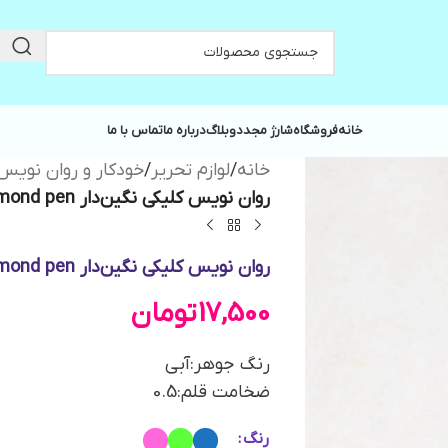
خانه
فروشگاه
شارژ مجدد
وبلاگ
درباره ما
تماس با ما
خانه
/
لوازم تحریر
/
خودکار و روان نویس
روان نویس کلیکی نگین‌دار The diamond pen طرح دایناسور کد E-520
روان نویس کلیکی نگین‌دار The diamond pen طرح دایناسور کد E-520
17,500
تومان
رنگ جوهر:آبی
ضخامت قلم:0.5
رنگ