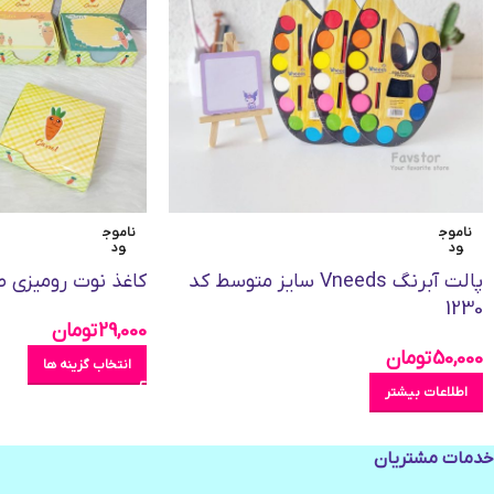
ناموج
ناموج
ود
ود
پالت آبرنگ Vneeds سایز متوسط کد
کاغذ نوت رومیزی 
1230
29,000
تومان
50,000
تومان
انتخاب گزینه ها
اطلاعات بیشتر
خدمات مشتریان