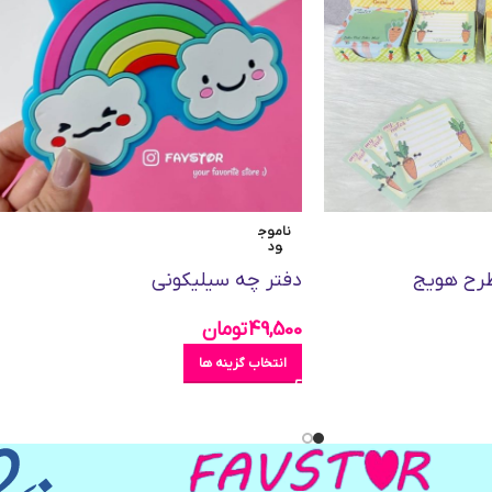
ناموج
ود
طرح هویج
دفتر چه سیلیکونی
49,500
تومان
انتخاب گزینه ها