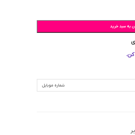
ن به سبد خرید
ی
کن.
یر