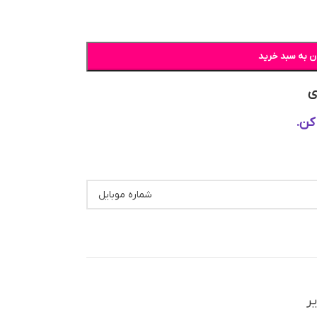
ن به سبد خرید
ی
کن.
یر