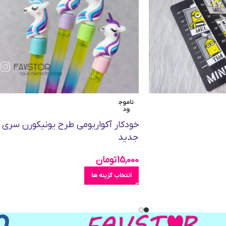
ناموج
ود
خودکار آکواریومی طرح یونیکورن سری
جدید
15,000
تومان
انتخاب گزینه ها