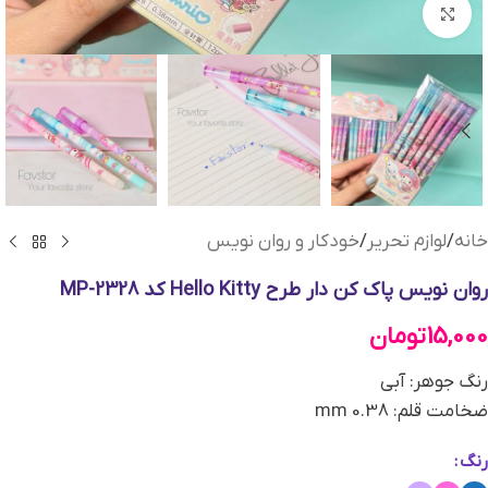
بزرگنمایی تصویر
خانه
/
لوازم تحریر
/
خودکار و روان نویس
روان نویس پاک کن دار طرح Hello Kitty کد MP-2328
15,000
تومان
رنگ جوهر: آبی
ضخامت قلم: 0.38 mm
رنگ