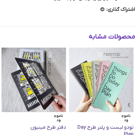
اشتراک گذاری:
محصولات مشابه
ناموج
ناموج
ود
ود
تودو لیست و پلنر طرح Day
دفتر طرح مینیون
Plan