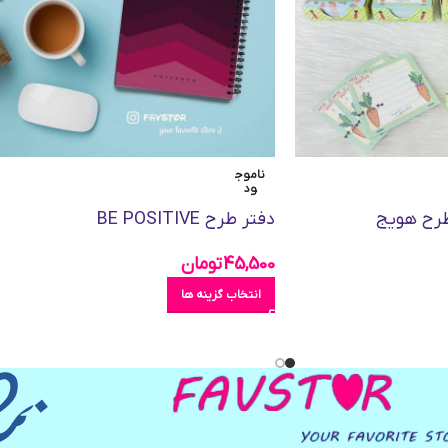
ناموج
ود
طرح هویج
دفتر طرح BE POSITIVE
45,500
تومان
انتخاب گزینه ها