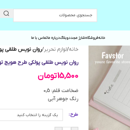
خانه
فروشگاه
شارژ مجدد
وبلاگ
درباره ما
تماس با ما
خانه
/
لوازم تحریر
/
روان نویس طلقی پو
روان نویس طلقی پولکی طرح هویج تو
15,500
تومان
ضخامت قلم: 0,5
رنگ جوهر:آبی
طرح