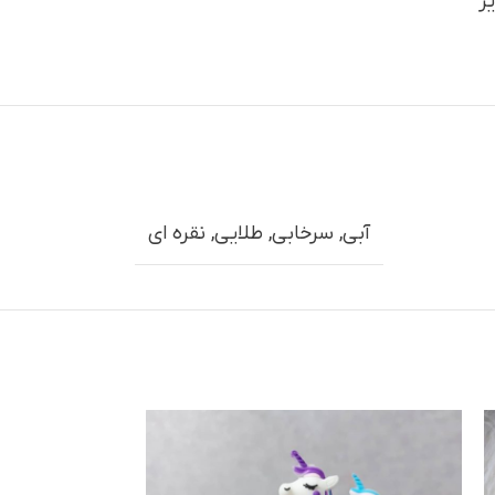
یر
آبی
,
سرخابي
,
طلایی
,
نقره ای