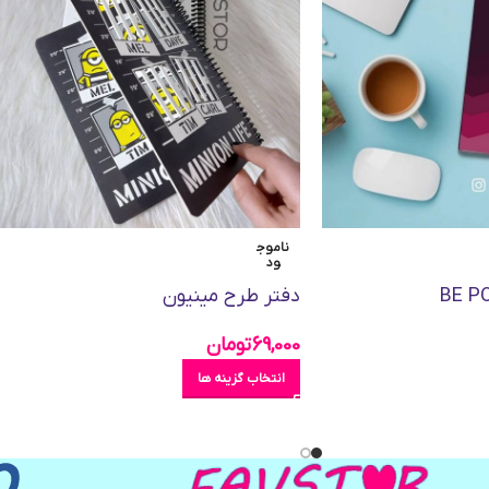
ناموج
ود
دفتر طرح مینیون
69,000
تومان
انتخاب گزینه ها