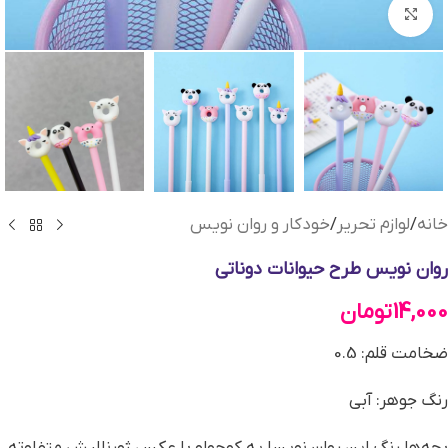
بزرگنمایی تصویر
خانه
/
لوازم تحریر
/
خودکار و روان نویس
روان نویس طرح حیوانات دوناتی
14,000
تومان
ضخامت قلم: 0.5
رنگ جوهر: آبی
بچه‌ها رنگ این روان نویسا یه کوچولو با عکس ژورنالیش متفاوته،