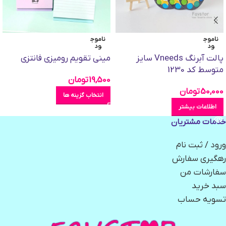
ناموج
ناموج
ود
ود
پالت آبرنگ Vneeds سایز
مینی تقویم رومیزی فانتزی
متوسط کد 1230
19,500
تومان
50,000
تومان
انتخاب گزینه ها
اطلاعات بیشتر
خدمات مشتریان
ورود / ثبت نام
رهگیری سفارش
سفارشات من
سبد خرید
تسویه حساب