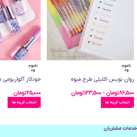
ناموج
ناموج
ود
ود
روان نویس اکلیلی طرح میوه
خودکار آکواریومی 
86,500
تومان
-
123,500
تومان
25,000
تومان
انتخاب گزینه ها
انتخاب گزینه ها
خدمات مشتریان