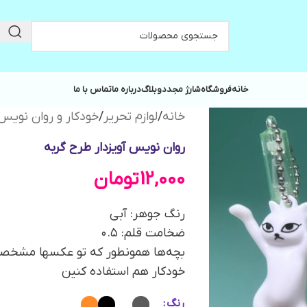
خانه
فروشگاه
شارژ مجدد
وبلاگ
درباره ما
تماس با ما
خانه
/
لوازم تحریر
/
خودکار و روان نویس
روان نویس آویزدار طرح گربه
12,000
تومان
رنگ جوهر: آبی
ضخامت قلم: ۰.۵
بچه‌ها همونطور که تو عکسها مشخصه ا
خودکار هم استفاده کنین
رنگ