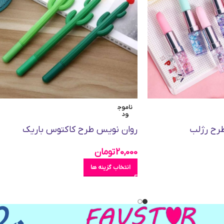
ناموج
ود
طرح رژلب
روان نويس طرح کاکتوس باریک
20,000
تومان
انتخاب گزینه ها