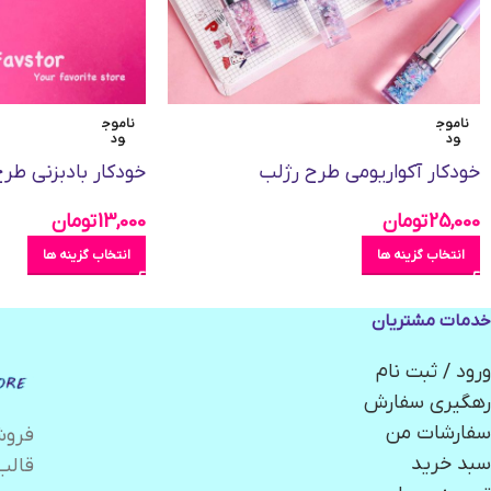
ناموج
ناموج
ود
ود
خودکار آکواریومی طرح رژلب
خودکار بادبزنی طر
25,000
تومان
13,000
تومان
انتخاب گزینه ها
انتخاب گزینه ها
خدمات مشتریان
ورود / ثبت نام
رهگیری سفارش
سفارشات من
سبد خرید
قالب