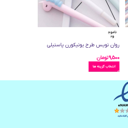
ناموج
ناموج
ود
ود
روان نويس طرح یونیکورن پاستیلی
روان نویس طرح ARTY
9,500
تومان
20,000
تومان
انتخاب گزینه ها
انتخاب گزینه ها