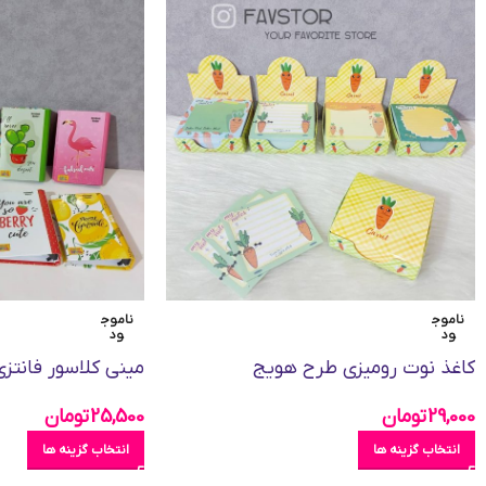
ناموج
ناموج
ود
ود
کاغذ نوت رومیزی طرح هویج
مینی کلاسور فانتزی
29,000
تومان
25,500
تومان
انتخاب گزینه ها
انتخاب گزینه ها