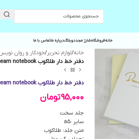
خانه
فروشگاه
شارژ مجدد
وبلاگ
درباره ما
تماس با ما
خانه
/
لوازم تحریر
/
خودکار و روان نویس
دفتر خط دار طلاکوب dream notebook کیوت پالت
دفتر خط دار طلاکوب dream notebook کیوت پالت
95,000
تومان
جلد سخت
سایر :a5
متن جلد: طلاکوب