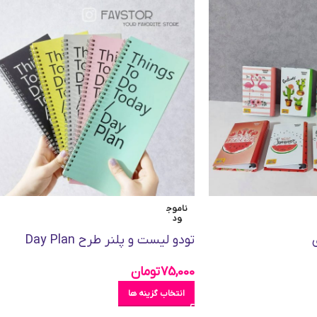
ناموج
ود
تودو لیست و پلنر طرح Day Plan
75,000
تومان
انتخاب گزینه ها