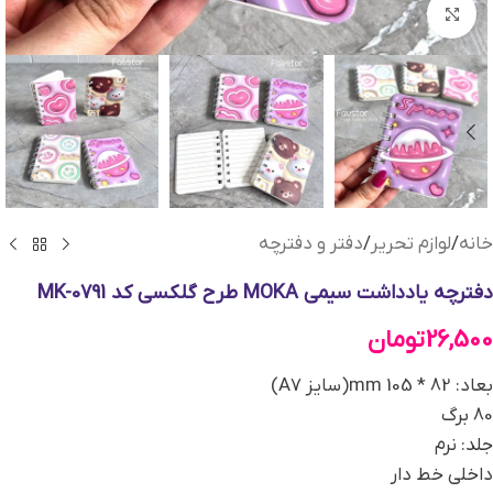
بزرگنمایی تصویر
خانه
/
لوازم تحریر
/
دفتر و دفترچه
دفترچه یادداشت سیمی MOKA طرح گلکسی کد MK-0791
26,500
تومان
بعاد: 82 * 105 mm(سایز A7)
80 برگ
جلد: نرم
داخلی خط دار