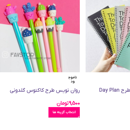
ناموج
ود
Day Pl
روان نویس طرح کاکتوس گلدونی
9,500
تومان
انتخاب گزینه ها