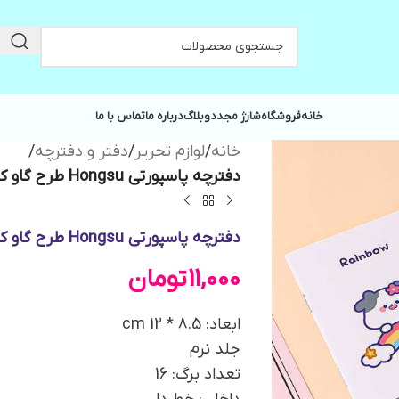
خانه
فروشگاه
شارژ مجدد
وبلاگ
درباره ما
تماس با ما
خانه
/
لوازم تحریر
/
دفتر و دفترچه
/
دفترچه پاسپورتی Hongsu طرح گاو کد GSHS-3775
دفترچه پاسپورتی Hongsu طرح گاو کد GSHS-3775
11,000
تومان
ابعاد: 8.5 * 12 cm
جلد نرم
تعداد برگ: 16