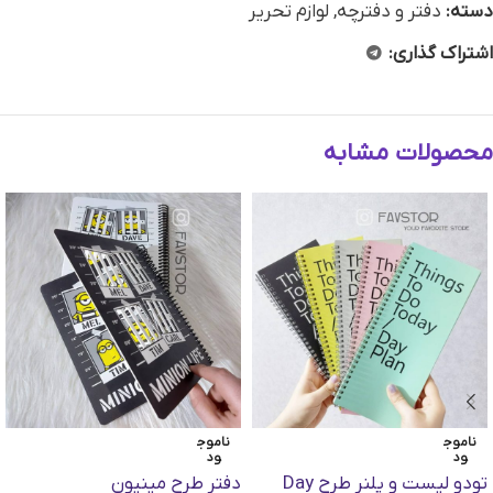
دسته:
دفتر و دفترچه
,
لوازم تحریر
اشتراک گذاری:
محصولات مشابه
ناموج
ناموج
ود
ود
تودو لیست و پلنر طرح Day
دفتر طرح مینیون