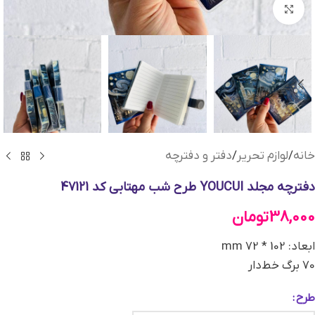
بزرگنمایی تصویر
خانه
/
لوازم تحریر
/
دفتر و دفترچه
دفترچه مجلد YOUCUI طرح شب مهتابی کد 47121
38,000
تومان
ابعاد: 102 * 72 mm
70 برگ خط‌دار
طرح