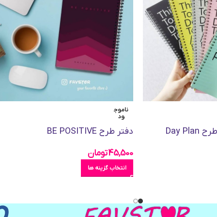
ناموج
ود
Day Pl
دفتر طرح BE POSITIVE
45,500
تومان
انتخاب گزینه ها