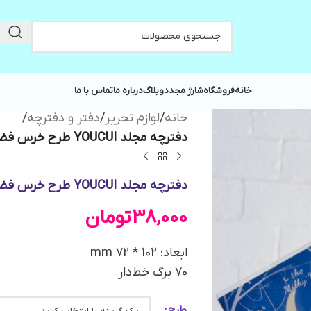
خانه
فروشگاه
شارژ مجدد
وبلاگ
درباره ما
تماس با ما
خانه
/
لوازم تحریر
/
دفتر و دفترچه
/
دفترچه مجلد YOUCUI طرح خرس فضانورد the Milky Way کد 4782
دفترچه مجلد YOUCUI طرح خرس فضانورد the Milky Way کد 4782
38,000
تومان
ابعاد: 102 * 72 mm
70 برگ خط‌دار
طرح