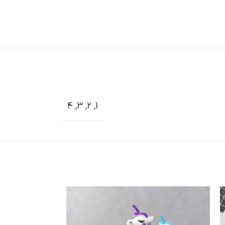
4
,
3
,
2
,
1