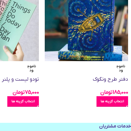
ناموج
ناموج
ود
ود
دفتر طرح ونگوک
تودو لیست و پلنر طرح an
185,000
تومان
75,000
تومان
انتخاب گزینه ها
انتخاب گزینه ها
خدمات مشتریان