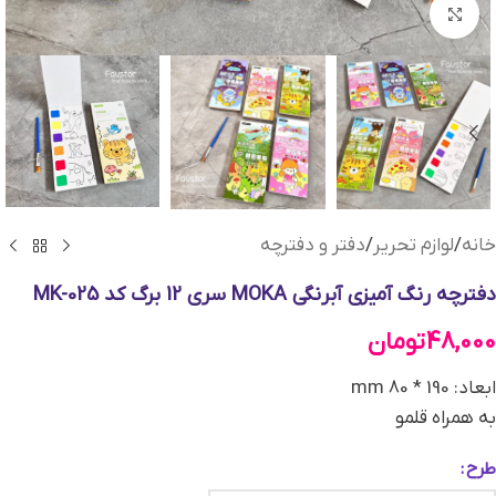
بزرگنمایی تصویر
خانه
/
لوازم تحریر
/
دفتر و دفترچه
دفترچه رنگ آمیزی آبرنگی MOKA سری 12 برگ کد MK-025
48,000
تومان
ابعاد: 190 * 80 mm
به همراه قلمو
طرح