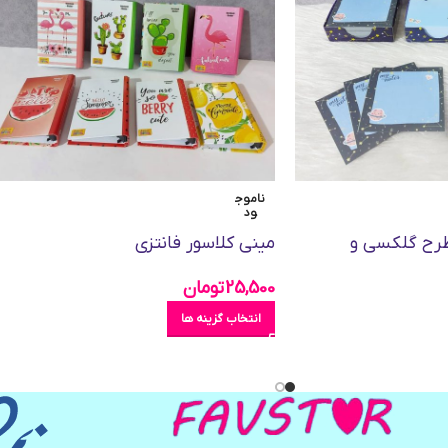
ناموج
ود
طرح گلکسی و
مینی کلاسور فانتزی
25,500
تومان
انتخاب گزینه ها