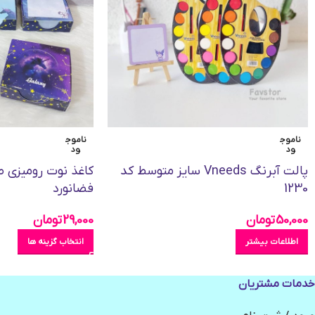
ناموج
ناموج
ود
ود
پالت آبرنگ Vneeds سایز متوسط کد
کاغذ نوت رومیزی 
1230
فضانورد
50,000
تومان
29,000
تومان
اطلاعات بیشتر
انتخاب گزینه ها
خدمات مشتریان