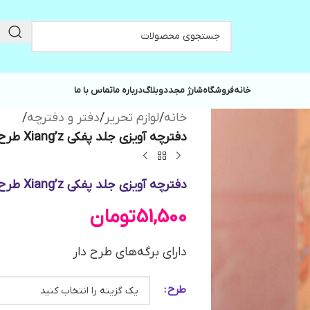
خانه
فروشگاه
شارژ مجدد
وبلاگ
درباره ما
تماس با ما
خانه
/
لوازم تحریر
/
دفتر و دفترچه
/
دفترچه آویزی جلد پفکی Xiang’z طرح خرس قهوه‌ای BEAR کد XZ-327205
دفترچه آویزی جلد پفکی Xiang’z طرح خرس قهوه‌ای BEAR کد XZ-327205
51,500
تومان
دارای برگه‌های طرح دار
طرح