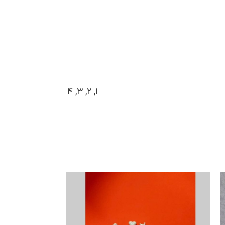
4
,
3
,
2
,
1