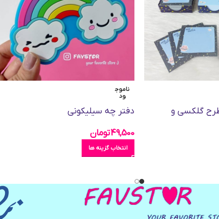
ناموج
ود
طرح گلکسی و
دفتر چه سیلیکونی
49,500
تومان
انتخاب گزینه ها