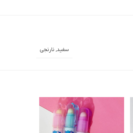
سفید
,
نارنجي