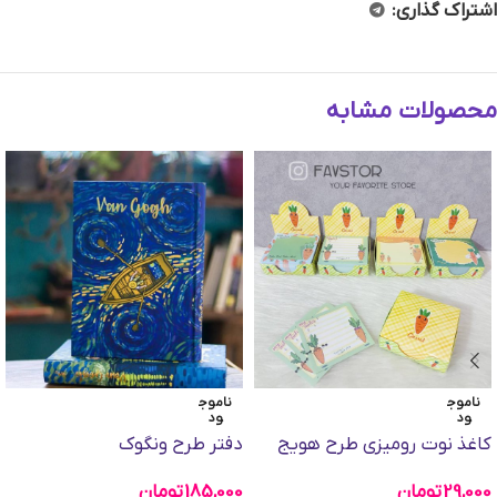
اشتراک گذاری:
محصولات مشابه
ناموج
ناموج
ود
ود
کاغذ نوت رومیزی طرح هویج
دفتر طرح ونگوک
29,000
تومان
185,000
تومان