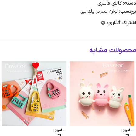
دسته:
کالای فانتزی
برچسب:
لوازم تحریر یلدایی
اشتراک گذاری:
محصولات مشابه
ناموج
ناموج
ود
ود