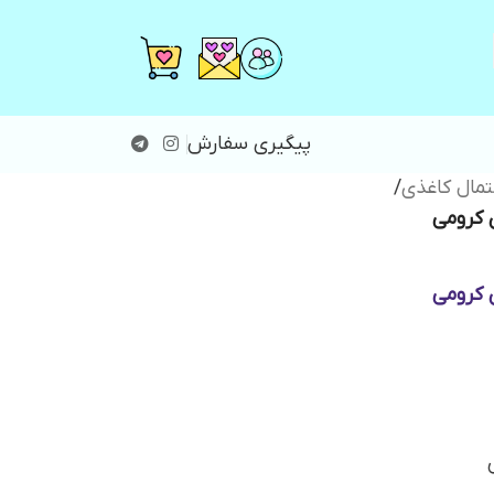
پیگیری سفارش
مال کاغذی
/
 کرومی
 کرومی