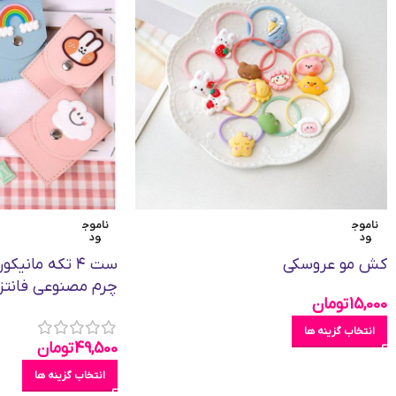
ناموج
ناموج
ود
ود
کش مو عروسکی
ست ۴ تکه مانیک
چرم مصنوعی فانتز
15,000
تومان
انتخاب گزینه ها
49,500
تومان
انتخاب گزینه ها