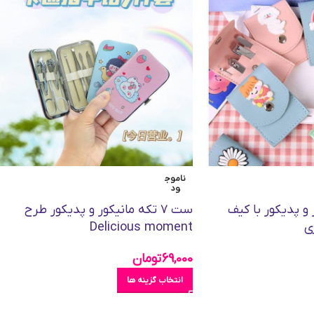
ناموج
ود
ور و پدیکور با کیف
ست ۷ تکه مانیکور و پدیکور طرح
ی
Delicious moment
69,000
تومان
انتخاب گزینه ها