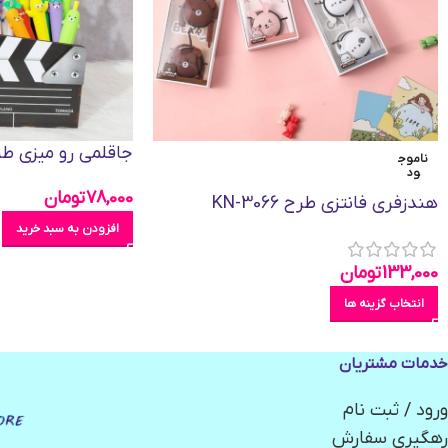
جاقلمی رو میزی ط
ناموج
ود
78,000
تومان
هندزفری فانتزی طرح KN-3066
افزودن به سبد خرید
133,000
تومان
انتخاب گزینه ها
خدمات مشتریان
ورود / ثبت نام
رهگیری سفارش