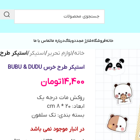
خانه
فروشگاه
شارژ مجدد
وبلاگ
درباره ما
تماس با ما
خانه
/
لوازم تحریر
/
استیکر
/
استیکر طرح خرس DU
استیکر طرح خرس BUBU & DUDU
14,400
تومان
روکش مات درجه یک
ابعاد: 20 * 8 cm
بسته بندی: تک سلفون
در انبار موجود نمی باشد