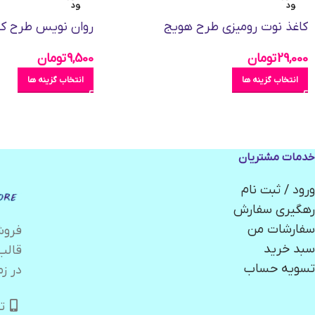
ود
ود
کاغذ نوت رومیزی طرح هویج
روان نویس طرح ک
29,000
تومان
9,500
تومان
انتخاب گزینه ها
انتخاب گزینه ها
خدمات مشتریان
ورود / ثبت نام
رهگیری سفارش
سفارشات من
سبد خرید
قالب
تسویه حساب
در زم
تلگر